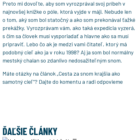
Preto mi dovoľte, aby som vyrozprával svoj príbeh v
najnovšej knižke o póle, ktorá vyjde v máji. Nebude len
o tom, aký som bol statočný a ako som prekonával ťažké
prekážky. Vyrozprávam vám, ako taká expedícia vyzerá,
s čím sa človek musí vysporiadať a hlavne ako sa musí
pripraviť. Lebo čo ak je medzi vami čitateľ, ktorý má
podobný cieľ ako ja v roku 1998? Aj ja som bol normálny
mestský chalan so zdanlivo nedosažiteľným snom.
Máte otázky na článok „Cesta za snom krajšia ako
samotný cieľ“? Dajte do komentu a radi odpovieme
ĎAĽŠIE ČLÁNKY