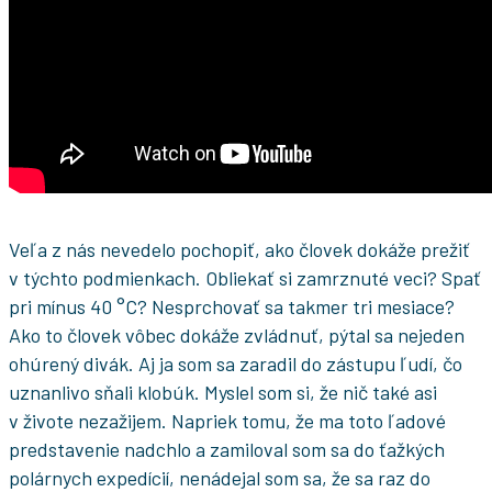
Veľa z nás nevedelo pochopiť, ako človek dokáže prežiť
v týchto podmienkach. Obliekať si zamrznuté veci? Spať
pri mínus 40 °C? Nesprchovať sa takmer tri mesiace?
Ako to človek vôbec dokáže zvládnuť, pýtal sa nejeden
ohúrený divák. Aj ja som sa zaradil do zástupu ľudí, čo
uznanlivo sňali klobúk. Myslel som si, že nič také asi
v živote nezažijem. Napriek tomu, že ma toto ľadové
predstavenie nadchlo a zamiloval som sa do ťažkých
polárnych expedícií, nenádejal som sa, že sa raz do