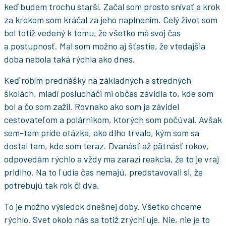
keď budem trochu starší. Začal som prosto snívať a krok
za krokom som kráčal za jeho naplnením. Celý život som
bol totiž vedený k tomu, že všetko má svoj čas
a postupnosť. Mal som možno aj šťastie, že vtedajšia
doba nebola taká rýchla ako dnes.
Keď robím prednášky na základných a stredných
školách, mladí poslucháči mi občas závidia to, kde som
bol a čo som zažil. Rovnako ako som ja závidel
cestovateľom a polárnikom, ktorých som počúval. Avšak
sem-tam príde otázka, ako dlho trvalo, kým som sa
dostal tam, kde som teraz. Dvanásť až pätnásť rokov,
odpovedám rýchlo a vždy ma zarazí reakcia, že to je vraj
pridlho. Na to ľudia čas nemajú, predstavovali si, že
potrebujú tak rok či dva.
To je možno výsledok dnešnej doby. Všetko chceme
rýchlo. Svet okolo nás sa totiž zrýchľuje. Nie, nie je to