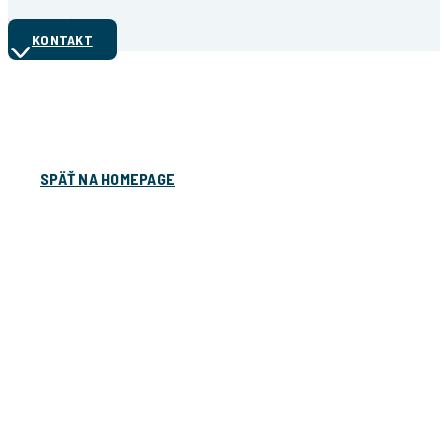
KONTAKT
Ďakujeme!
Formulár úspešne odoslaný
SPÄŤ NA HOMEPAGE