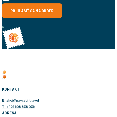
PRIHLÁSIŤ SA NA ODBER
KONTAKT
E:
ahoj@navratil.travel
T: +421 908 838 039
ADRESA