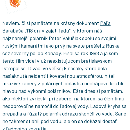
Neviem, či si pamätáte na krásny dokument
Paľa
Barabáša
„118 dní v zajatí ľadu“, v ktorom náš
najznámejší polárnik Peter Valušiak spolu so svojimi
ruskými kamarátmi ako prvý na svete prešiel z Ruska
cez severný pól do Kanady. Písal sa rok 1998 a ja som
tento film videl v už neexistujúcom bratislavskom
Istropolise. Diváci vo veľkej kinosále, ktorá bola
nasiaknutá neidentifikovateľnou atmosférou, hltali
mrazivé zábery z polárnych oblastí a nechápavo krútili
hlavou nad výkonmi polárnikov. Ešte dnes si pamätám,
ako niektorí zvrieskli pri zábere, na ktorom sa člen tímu
nedobrovoľne namočil do ľadovej vody. Ľadová kryha sa
prepadla a fúzatý polárnik odrazu skončil vo vode. Sane
ho takmer stiahli pod vodu, ale on sa dokázal dostať
z ľadového zovretia.