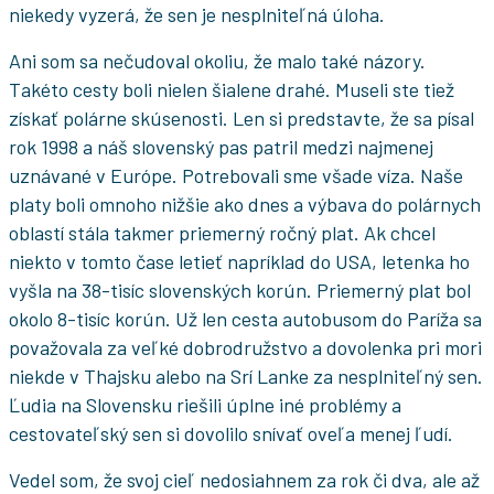
niekedy vyzerá, že sen je nesplniteľná úloha.
Ani som sa nečudoval okoliu, že malo také názory.
Takéto cesty boli nielen šialene drahé. Museli ste tiež
získať polárne skúsenosti. Len si predstavte, že sa písal
rok 1998 a náš slovenský pas patril medzi najmenej
uznávané v Európe. Potrebovali sme všade víza. Naše
platy boli omnoho nižšie ako dnes a výbava do polárnych
oblastí stála takmer priemerný ročný plat. Ak chcel
niekto v tomto čase letieť napríklad do USA, letenka ho
vyšla na 38-tisíc slovenských korún. Priemerný plat bol
okolo 8-tisíc korún. Už len cesta autobusom do Paríža sa
považovala za veľké dobrodružstvo a dovolenka pri mori
niekde v Thajsku alebo na Srí Lanke za nesplniteľný sen.
Ľudia na Slovensku riešili úplne iné problémy a
cestovateľský sen si dovolilo snívať oveľa menej ľudí.
Vedel som, že svoj cieľ nedosiahnem za rok či dva, ale až