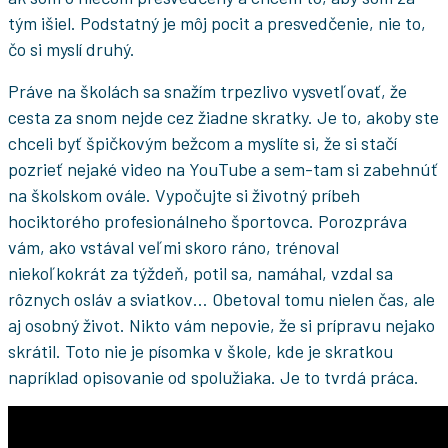
tým išiel. Podstatný je môj pocit a presvedčenie, nie to,
čo si myslí druhý.
Práve na školách sa snažím trpezlivo vysvetľovať, že
cesta za snom nejde cez žiadne skratky. Je to, akoby ste
chceli byť špičkovým bežcom a myslíte si, že si stačí
pozrieť nejaké video na YouTube a sem-tam si zabehnúť
na školskom ovále. Vypočujte si životný príbeh
hociktorého profesionálneho športovca. Porozpráva
vám, ako vstával veľmi skoro ráno, trénoval
niekoľkokrát za týždeň, potil sa, namáhal, vzdal sa
rôznych osláv a sviatkov… Obetoval tomu nielen čas, ale
aj osobný život. Nikto vám nepovie, že si prípravu nejako
skrátil. Toto nie je písomka v škole, kde je skratkou
napríklad opisovanie od spolužiaka. Je to tvrdá práca.