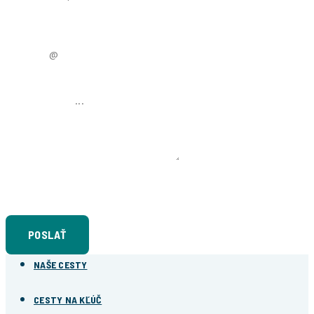
EMAIL
NAPÍŠTE NÁM
Súhlasím so
spracovaním osobných údajov
POSLAŤ
NAŠE CESTY
CESTY NA KĽÚČ