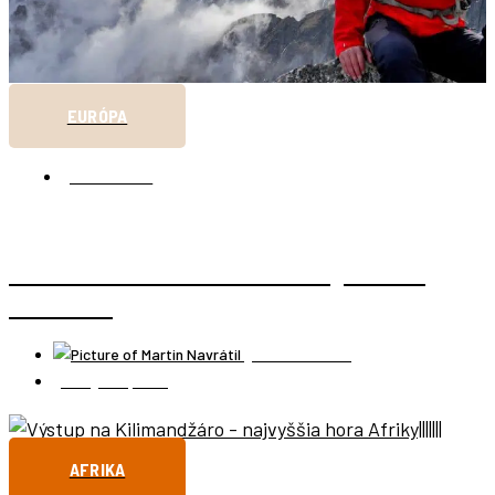
EURÓPA
SLOVENSKO
ROZHOVOR: PAVOL BARABÁŠ A JEHO ,,DIALÓG S
PLANÉTOU“
Martin Navrátil
8 augusta, 2019
AFRIKA