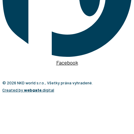
Facebook
© 2026 NKD world s.r.o., Všetky práva vyhradené.
Created by
webgate
.digital
CESTA NA KĽÚČ?
Ponúkame vám osobitý typ cestovateľského zážitku,
ktorý presne prispôsobujeme individuálnym
požiadavkám klientov. Vaše cesty bude pripravovať
Martin Navrátil, cestovateľ a turistický sprievodca s viac