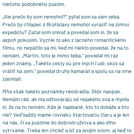
niečoho podobného pustím.
„Ale prečo by som nemohol?“ pýtal som sa sám seba.
Prečo by chlapec z Bratislavy nemohol vyraziť na zimnú
expedíciu? Začal som snívať a povedal som si, že sa
aspoň pokúsim. Vyznie to ako z lacného romantického
filmu, no nepáčilo sa mi, keď mi niekto povedal, že na to
nemám. „Martin, toto je mimo teba,“ povedal mi raz
jeden známy. „Takéto cesty sú pre iných ľudí; skús sa
vrátiť na zem,“ povedal druhý kamarát a spolu sa na mne
zasmiali.
Mňa však takéto poznámky neodradia. Skôr naopak.
Nemám rád, ak ma odhovárajú od nejakého sna a myslia
si, že na to nemám. Kde je napísané, kto to dokáže a kto
nie? Veď každý máme rovnakú štartovaciu čiaru a je len
na nás, či sa pustíme do dobrodružstva a ako dlho
vytrváme. Treba len chcieť a ísť za svojím snom, aj keď to