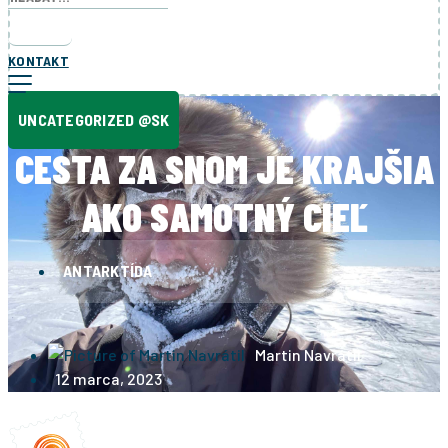
KONTAKT
UNCATEGORIZED @SK
CESTA ZA SNOM JE KRAJŠIA
AKO SAMOTNÝ CIEĽ
ANTARKTÍDA
Martin Navrátil
12 marca, 2023