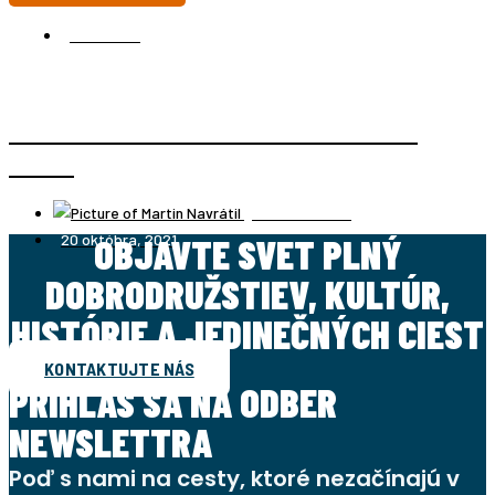
TANZÁNIA
VÝSTUP NA KILIMANDŽÁRO – NAJVYŠŠIA HORA
AFRIKY
Martin Navrátil
20 októbra, 2021
OBJAVTE SVET PLNÝ
DOBRODRUŽSTIEV, KULTÚR,
HISTÓRIE A JEDINEČNÝCH CIEST
KONTAKTUJTE NÁS
PRIHLÁS SA NA ODBER
NEWSLETTRA
Poď s nami na cesty, ktoré nezačínajú v