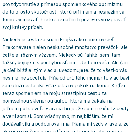
povzdychnutie s prímesou spomienkového optimizmu.
Je to prosto skutočnosť, ktorú prijímam a nesnažím sa
tomu vysmievať. Preto sa snažím trpezlivo vyrozprávať
svoj krátky príbeh.
Niekedy je cesta za snom krajšia ako samotný cieľ.
Prekonávate nielen neskutočné množstvo prekážok, ale
čelíte aj rôznym výzvam. Niekedy sú ľahké, sem-tam
ťažké, bojujete s pochybnosťami… Je toho veľa. Ale čím
je cieľ bližšie, tým viac si uvedomujete, že to všetko vás
nesmierne zoceľuje. Mňa od určitého momentu viac baví
samotná cesta ako víťazoslávny pokrik na konci. Keď si
teraz spomeniem na moju strastiplnú cestu za
pomyselnou sklenenou guľou, ktorá ma čakala na
južnom póle, oveľa viac ma hreje, že som nezišiel z cesty
a veril som si. Som vďačný svojim najbližším, že mi
dodávali silu a podporovali ma. Mama mi vždy vravela, že
ak som o niečom presvedčený a chcem to, aby som za