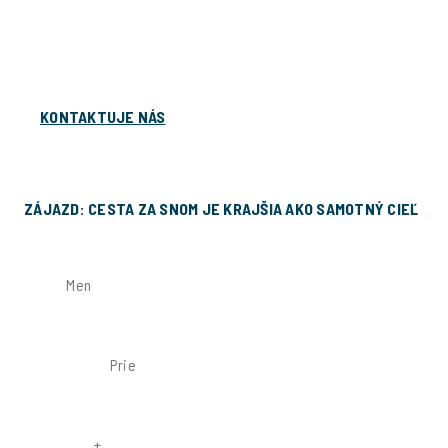
presne na mieru. Cestovanie s nami nie je len o mieste,
ktoré navštívite – je to o príbehoch, ktoré spolu
vytvoríme a o spomienkach, ku ktorým sa budete vždy
radi vracať.
KONTAKTUJE NÁS
Prihláste sa na zájazd!
ZÁJAZD: CESTA ZA SNOM JE KRAJŠIA AKO SAMOTNÝ CIEĽ
MENO
PRIEZVISKO
TELEFÓN