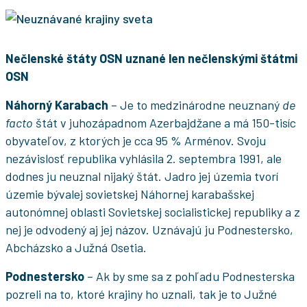
Nečlenské štáty OSN uznané len nečlenskými štátmi
OSN
Náhorný Karabach
– Je to medzinárodne neuznaný
de
facto
štát v juhozápadnom Azerbajdžane a má 150-tisíc
obyvateľov, z ktorých je cca 95 % Arménov. Svoju
nezávislosť republika vyhlásila 2. septembra 1991, ale
dodnes ju neuznal nijaký štát. Jadro jej územia tvorí
územie bývalej sovietskej Náhornej karabašskej
autonómnej oblasti Sovietskej socialistickej republiky a z
nej je odvodený aj jej názov. Uznávajú ju Podnestersko,
Abcházsko a Južná Osetia.
Podnestersko
– Ak by sme sa z pohľadu Podnesterska
pozreli na to, ktoré krajiny ho uznali, tak je to Južné