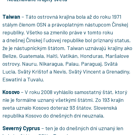
Taiwan
– Táto ostrovná krajina bola až do roku 1971
stálym členom OSN a právoplatným nástupcom Čínskej
republiky. Všetko sa zmenilo práve v tomto roku
a dnešnej Čínskej ľudovej republike bol priznaný status,
že je nástupnickým štátom. Taiwan uznávajú krajiny ako
Belize, Guatemala, Haiti, Vatikán, Honduras, Maršalove
ostrovy, Nauru, Nikaragua, Palau, Paraguaj, Svätá
Lucia, Svätý Krištof a Nevis, Svätý Vincent a Grenadíny,
Eswatini a Tuvalu.
Kosovo
– V roku 2008 vyhlásilo samostatný štát, ktorý
nie je formálne uznaný všetkými štátmi. Zo 193 krajín
sveta uznalo Kosovo doteraz 93 štátov. Slovenská
republika Kosovo do dnešných dní neuznala.
Severný Cyprus
– ten je do dnešných dní uznaný len