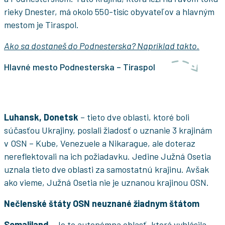
rieky Dnester, má okolo 550-tisíc obyvateľov a hlavným
mestom je Tiraspol.
Ako sa dostaneš do Podnesterska? Napríklad takto.
Hlavné mesto Podnesterska – Tiraspol
Luhansk, Donetsk
– tieto dve oblasti, ktoré boli
súčasťou Ukrajiny, poslali žiadosť o uznanie 3 krajinám
v OSN – Kube, Venezuele a Nikarague, ale doteraz
nereflektovali na ich požiadavku. Jedine Južná Osetia
uznala tieto dve oblasti za samostatnú krajinu. Avšak
ako vieme, Južná Osetia nie je uznanou krajinou OSN.
Nečlenské štáty OSN neuznané žiadnym štátom
Somaliland
–Je to autonómna oblasť, ktorá vyhlásila