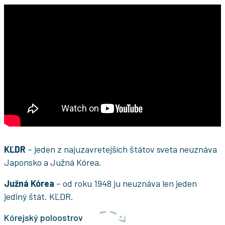
KĽDR
– jeden z najuzavretejších štátov sveta neuznáva
Japonsko a Južná Kórea.
Južná Kórea
– od roku 1948 ju neuznáva len jeden
jediný štát. KĽDR.
Kórejský poloostrov