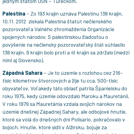
jedným štátom OSN – Tureckom.
Palestína
– Zo 193 krajín uznáva Palestínu 138 krajín.
10.11. 2012 získala Palestína štatút nečlenského
pozorovateľa Valného zhromaždenia Organizácie
spojených národov. S palestínskou žiadosťou o
povýšenie na nečlenský pozorovateľský štát súhlasilo
138 krajín, 9 krajín bolo proti a 41 krajín sa zdržalo (medzi
nimi aj Slovensko).
Západná Sahara
– Je to územie s rozlohou cez 216-
tisíc kilometrov štvorcových a žije tu cca. 500-tisíc
obyvateľov. Voľakedy táto oblasť patrila Španielsku do
roku 1975, kedy územie odovzdalo Maroku a Mauretánii.
V roku 1979 sa Mauretánia vzdala svojich nárokov na
územie dnešnej Západnej Sahary, ale odbojové hnutie,
ktoré sa volá do dnešných dní Polisario, pokračovalo v
bojoch. Hnutie, ktoré sídli v Alžírsku, bojuje za