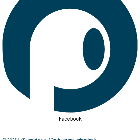
Facebook
© 2026 NKD world s.r.o., Všetky práva vyhradené.