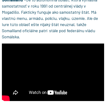
samostatnosť v roku 1991 od centrálnej vlády v
Mogadišo. Fakticky funguje ako samostatný štát. Má
vlastnú menu, armádu, políciu, vlajku, územie. Ale de
iure túto oblasť ešte nijaký štát neuznal, takže
Somaliland oficiálne patrí stále pod federálnu vládu
Somálska.