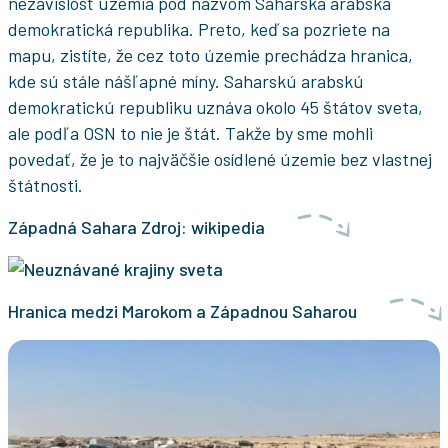
nezávislosť územia pod názvom Saharská arabská
demokratická republika. Preto, keď sa pozriete na
mapu, zistíte, že cez toto územie prechádza hranica,
kde sú stále nášľapné míny. Saharskú arabskú
demokratickú republiku uznáva okolo 45 štátov sveta,
ale podľa OSN to nie je štát. Takže by sme mohli
povedať, že je to najväčšie osídlené územie bez vlastnej
štátnosti.
Západná Sahara Zdroj: wikipedia
Hranica medzi Marokom a Západnou Saharou