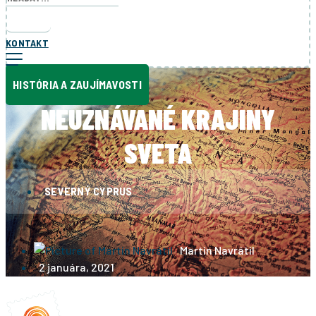
KONTAKT
HISTÓRIA A ZAUJÍMAVOSTI
NEUZNÁVANÉ KRAJINY
SVETA
SEVERNÝ CYPRUS
Martin Navrátil
2 januára, 2021