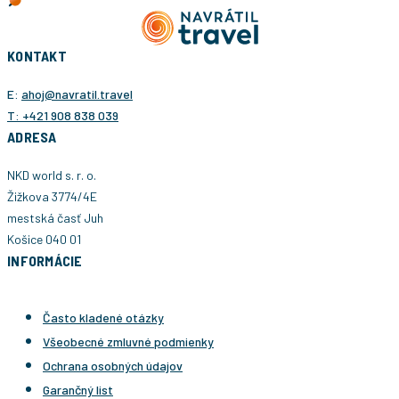
KONTAKT
E:
ahoj@navratil.travel
T: +421 908 838 039
ADRESA
NKD world s. r. o.
Žižkova 3774/4E
mestská časť Juh
Košice 040 01
INFORMÁCIE
Často kladené otázky
Všeobecné zmluvné podmienky
Ochrana osobných údajov
Garančný list