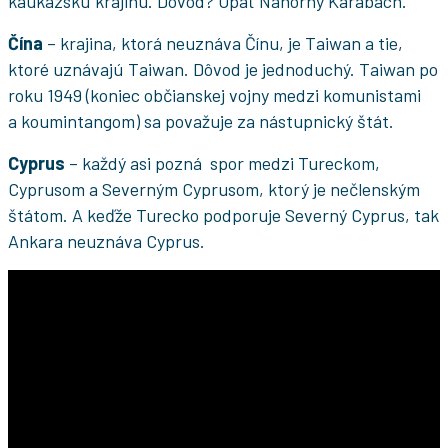
kaukazskú krajinu. Dôvod? Opäť Náhorný Karabach.
Čína
– krajina, ktorá neuznáva Čínu, je Taiwan a tie,
ktoré uznávajú Taiwan. Dôvod je jednoduchý. Taiwan po
roku 1949 (koniec občianskej vojny medzi komunistami
a koumintangom) sa považuje za nástupnický štát.
Cyprus
– každý asi pozná spor medzi Tureckom,
Cyprusom a Severným Cyprusom, ktorý je nečlenským
štátom. A keďže Turecko podporuje Severný Cyprus, tak
Ankara neuznáva Cyprus.