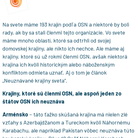
Na svete máme 193 krajín podľa OSN a niektoré by boli
rady, ak by sa stali členmi tejto organizácie. Vo svete
máme mnoho oblastí, ktoré sa odtrhli od svojej
domovskej krajiny, ale nikto ich nechce. Ale máme aj
krajiny, ktoré sú už rokmi členmi OSN, avšak niektorá
krajina ich kvôli historickým alebo náboženským
konfliktom odmieta uznať. Aj o tom je článok
„Neuznávané krajiny sveta“.
Krajiny, ktoré sú členmi OSN, ale aspoň jeden zo
štátov OSN ich neuznáva
Arménsko
– táto ťažko skúšaná krajina má nielen zlé
vzťahy s Azerbajdžanom a Tureckom kvôli Náhornému
Karabachu, ale napríklad Pakistan vôbec neuznáva túto