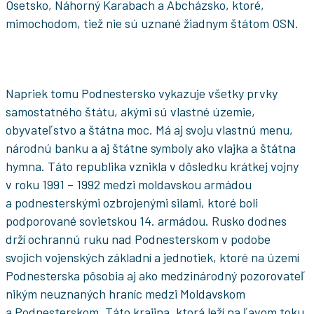
Osetsko, Náhorný Karabach a Abcházsko, ktoré,
mimochodom, tiež nie sú uznané žiadnym štátom OSN.
Napriek tomu Podnestersko vykazuje všetky prvky
samostatného štátu, akými sú vlastné územie,
obyvateľstvo a štátna moc. Má aj svoju vlastnú menu,
národnú banku a aj štátne symboly ako vlajka a štátna
hymna. Táto republika vznikla v dôsledku krátkej vojny
v roku 1991 – 1992 medzi moldavskou armádou
a podnesterskými ozbrojenými silami, ktoré boli
podporované sovietskou 14. armádou. Rusko dodnes
drží ochrannú ruku nad Podnesterskom v podobe
svojich vojenských základní a jednotiek, ktoré na území
Podnesterska pôsobia aj ako medzinárodný pozorovateľ
nikým neuznaných hraníc medzi Moldavskom
a Podnesterskom. Táto krajina, ktorá leží na ľavom toku