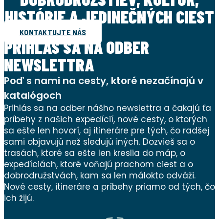
HISTÓRIE A JEDINEČNÝCH CIEST
KONTAKTUJTE NÁS
PRIHLÁS SA NA ODBER
NEWSLETTRA
Poď s nami na cesty, ktoré nezačínajú v
katalógoch
Prihlás sa na odber nášho newslettra a čakajú ťa
príbehy z našich expedícií, nové cesty, o ktorých
sa ešte len hovorí, aj itineráre pre tých, čo radšej
sami objavujú než sledujú iných. Dozvieš sa o
trasách, ktoré sa ešte len kreslia do máp, o
expedíciách, ktoré voňajú prachom ciest a o
dobrodružstvách, kam sa len málokto odváži.
Nové cesty, itineráre a príbehy priamo od tých, čo
ich žijú.