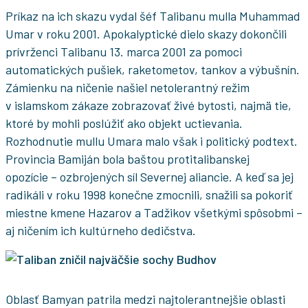
Príkaz na ich skazu vydal šéf Talibanu mulla Muhammad
Umar v roku 2001. Apokalyptické dielo skazy dokončili
prívrženci Talibanu 13. marca 2001 za pomoci
automatických pušiek, raketometov, tankov a výbušnín.
Zámienku na ničenie našiel netolerantný režim
v islamskom zákaze zobrazovať živé bytosti, najmä tie,
ktoré by mohli poslúžiť ako objekt uctievania.
Rozhodnutie mullu Umara malo však i politický podtext.
Provincia Bamiján bola baštou protitalibanskej
opozície – ozbrojených síl Severnej aliancie. A keď sa jej
radikáli v roku 1998 konečne zmocnili, snažili sa pokoriť
miestne kmene Hazarov a Tadžikov všetkými spôsobmi –
aj ničením ich kultúrneho dedičstva.
Oblasť Bamyan patrila medzi najtolerantnejšie oblasti