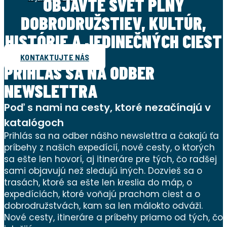
OBJAVTE SVET PLNÝ
DOBRODRUŽSTIEV, KULTÚR,
HISTÓRIE A JEDINEČNÝCH CIEST
KONTAKTUJTE NÁS
PRIHLÁS SA NA ODBER
NEWSLETTRA
Poď s nami na cesty, ktoré nezačínajú v
katalógoch
Prihlás sa na odber nášho newslettra a čakajú ťa
príbehy z našich expedícií, nové cesty, o ktorých
sa ešte len hovorí, aj itineráre pre tých, čo radšej
sami objavujú než sledujú iných. Dozvieš sa o
trasách, ktoré sa ešte len kreslia do máp, o
expedíciách, ktoré voňajú prachom ciest a o
dobrodružstvách, kam sa len málokto odváži.
Nové cesty, itineráre a príbehy priamo od tých, čo