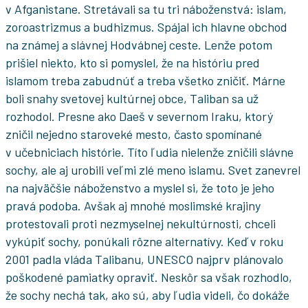
v Afganistane. Stretávali sa tu tri náboženstvá: islam,
zoroastrizmus a budhizmus. Spájal ich hlavne obchod
na známej a slávnej Hodvábnej ceste. Lenže potom
prišiel niekto, kto si pomyslel, že na históriu pred
islamom treba zabudnúť a treba všetko zničiť. Márne
boli snahy svetovej kultúrnej obce, Taliban sa už
rozhodol. Presne ako Daeš v severnom Iraku, ktorý
zničil nejedno staroveké mesto, často spomínané
v učebniciach histórie. Títo ľudia nielenže zničili slávne
sochy, ale aj urobili veľmi zlé meno islamu. Svet zanevrel
na najväčšie náboženstvo a myslel si, že toto je jeho
pravá podoba. Avšak aj mnohé moslimské krajiny
protestovali proti nezmyselnej nekultúrnosti, chceli
vykúpiť sochy, ponúkali rôzne alternatívy. Keď v roku
2001 padla vláda Talibanu, UNESCO najprv plánovalo
poškodené pamiatky opraviť. Neskôr sa však rozhodlo,
že sochy nechá tak, ako sú, aby ľudia videli, čo dokáže