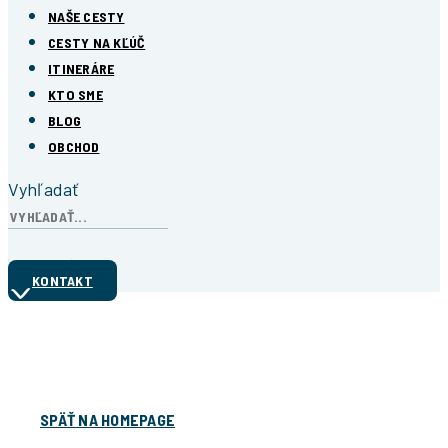
NAŠE CESTY
CESTY NA KĽÚČ
ITINERÁRE
KTO SME
BLOG
OBCHOD
Vyhľadať
KONTAKT
Ďakujeme!
Formulár úspešne odoslaný
SPÄŤ NA HOMEPAGE