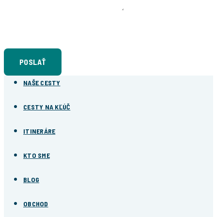
NAPÍŠTE NÁM
Súhlasím so
spracovaním osobných údajov
POSLAŤ
NAŠE CESTY
CESTY NA KĽÚČ
ITINERÁRE
KTO SME
BLOG
OBCHOD