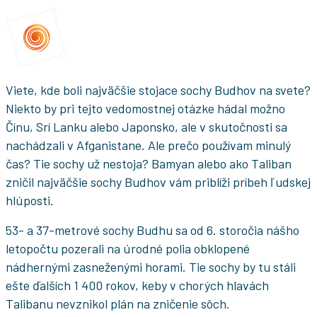
Viete, kde boli najväčšie stojace sochy Budhov na svete?
Niekto by pri tejto vedomostnej otázke hádal možno
Čínu, Srí Lanku alebo Japonsko, ale v skutočnosti sa
nachádzali v Afganistane. Ale prečo používam minulý
čas? Tie sochy už nestoja? Bamyan alebo ako Taliban
zničil najväčšie sochy Budhov vám priblíži príbeh ľudskej
hlúposti.
53- a 37-metrové sochy Budhu sa od 6. storočia nášho
letopočtu pozerali na úrodné polia obklopené
nádhernými zasneženými horami. Tie sochy by tu stáli
ešte ďalších 1 400 rokov, keby v chorých hlavách
Talibanu nevznikol plán na zničenie sôch.