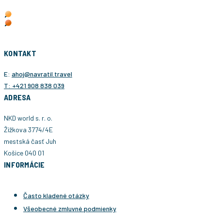
KONTAKT
E:
ahoj@navratil.travel
T: +421 908 838 039
ADRESA
NKD world s. r. o.
Žižkova 3774/4E
mestská časť Juh
Košice 040 01
INFORMÁCIE
Často kladené otázky
Všeobecné zmluvné podmienky