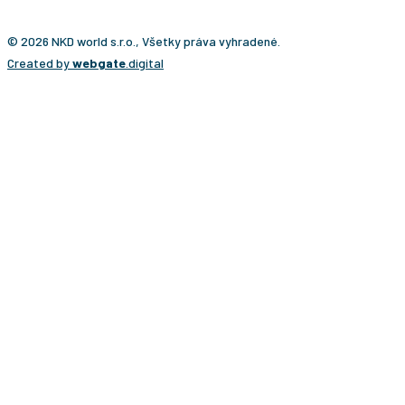
© 2026 NKD world s.r.o., Všetky práva vyhradené.
Created by
webgate
.digital
CESTA NA KĽÚČ?
Ponúkame vám osobitý typ cestovateľského zážitku,
ktorý presne prispôsobujeme individuálnym
požiadavkám klientov. Vaše cesty bude pripravovať
Martin Navrátil, cestovateľ a turistický sprievodca s viac
ako 20-ročnými skúsenosťami z takmer všetkých krajín
sveta. Počas svojho cestovania vytvoril stovky zájazdov
nielen na známe miesta, ale aj do destinácií, kam sa
bežne nechodí – od Južného pólu cez Bajkonur až po
krajiny, ktoré si vyžadujú množstvo povolení a osobitné
skúsenosti.
Práve tieto skúsenosti sú základom našich ciest na
kľúč. Ide o osobitý typ cestovateľského zážitku, ktorý