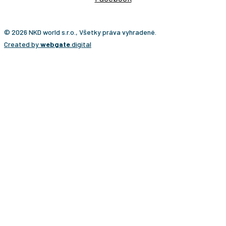
© 2026 NKD world s.r.o., Všetky práva vyhradené.
Created by
webgate
.digital
CESTA NA KĽÚČ?
Ponúkame vám osobitý typ cestovateľského zážitku,
ktorý presne prispôsobujeme individuálnym
požiadavkám klientov. Vaše cesty bude pripravovať
Martin Navrátil, cestovateľ a turistický sprievodca s viac
ako 20-ročnými skúsenosťami z takmer všetkých krajín
sveta. Počas svojho cestovania vytvoril stovky zájazdov
nielen na známe miesta, ale aj do destinácií, kam sa
bežne nechodí – od Južného pólu cez Bajkonur až po
krajiny, ktoré si vyžadujú množstvo povolení a osobitné
skúsenosti.
Práve tieto skúsenosti sú základom našich ciest na