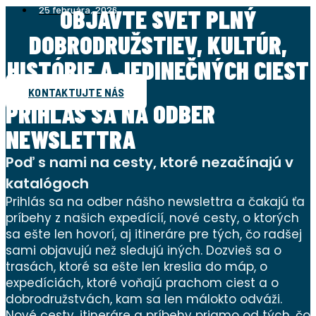
25 februára, 2026
OBJAVTE SVET PLNÝ
DOBRODRUŽSTIEV, KULTÚR,
HISTÓRIE A JEDINEČNÝCH CIEST
KONTAKTUJTE NÁS
PRIHLÁS SA NA ODBER
NEWSLETTRA
Poď s nami na cesty, ktoré nezačínajú v
katalógoch
Prihlás sa na odber nášho newslettra a čakajú ťa
príbehy z našich expedícií, nové cesty, o ktorých
sa ešte len hovorí, aj itineráre pre tých, čo radšej
sami objavujú než sledujú iných. Dozvieš sa o
trasách, ktoré sa ešte len kreslia do máp, o
expedíciách, ktoré voňajú prachom ciest a o
dobrodružstvách, kam sa len málokto odváži.
Nové cesty, itineráre a príbehy priamo od tých, čo