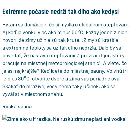
Extrémne počasie nedrží tak dlho ako kedysi
Pýtam sa domácich, čo si myslia o globálnom otepľovaní.
Aj keď je vonku viac ako mínus 50°C, každý jeden z nich
hovorí, že zimy už nie sú tak kruté. „Zimy sú kratšie
a extrémne teploty sa už tak dlho nedržia. Dalo by sa
povedať, že nastáva otepľovanie,“ prezradí Igor, ktorý
pracuje na miestnej meteorologickej stanici. A viete, čo
je asi najkrajšie? Keď idete do miestnej sauny. Vo vnútri
je plus 80°C, otvoríte dvere a zima vás poriadne ovalí.
Skákať do mrazivej vody nemá taký účinok, ako sa
vyváľať v miestnom snehu.
Ruská sauna