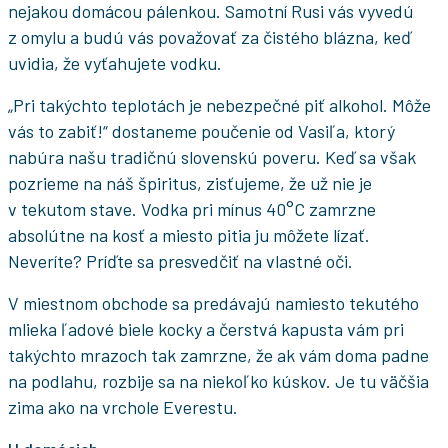
nejakou domácou pálenkou. Samotní Rusi vás vyvedú
z omylu a budú vás považovať za čistého blázna, keď
uvidia, že vyťahujete vodku.
„Pri takýchto teplotách je nebezpečné piť alkohol. Môže
vás to zabiť!“ dostaneme poučenie od Vasiľa, ktorý
nabúra našu tradičnú slovenskú poveru. Keď sa však
pozrieme na náš špiritus, zisťujeme, že už nie je
v tekutom stave. Vodka pri mínus 40°C zamrzne
absolútne na kosť a miesto pitia ju môžete lízať.
Neveríte? Príďte sa presvedčiť na vlastné oči.
V miestnom obchode sa predávajú namiesto tekutého
mlieka ľadové biele kocky a čerstvá kapusta vám pri
takýchto mrazoch tak zamrzne, že ak vám doma padne
na podlahu, rozbije sa na niekoľko kúskov. Je tu väčšia
zima ako na vrchole Everestu.