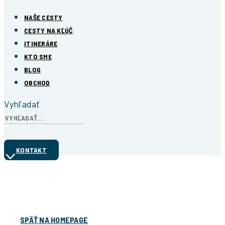
NAŠE CESTY
CESTY NA KĽÚČ
ITINERÁRE
KTO SME
BLOG
OBCHOD
Vyhľadať
KONTAKT
Ďakujeme!
Formulár úspešne odoslaný
SPÄŤ NA HOMEPAGE