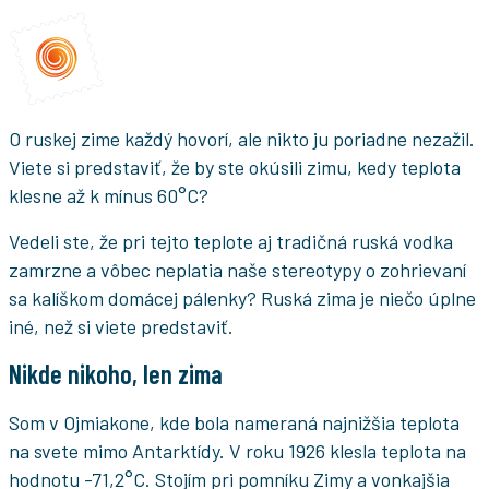
O ruskej zime každý hovorí, ale nikto ju poriadne nezažil.
Viete si predstaviť, že by ste okúsili zimu, kedy teplota
klesne až k mínus 60°C?
Vedeli ste, že pri tejto teplote aj tradičná ruská vodka
zamrzne a vôbec neplatia naše stereotypy o zohrievaní
sa kalíškom domácej pálenky? Ruská zima je niečo úplne
iné, než si viete predstaviť.
Nikde nikoho, len zima
Som v Ojmiakone, kde bola nameraná najnižšia teplota
na svete mimo Antarktídy. V roku 1926 klesla teplota na
hodnotu -71,2°C. Stojím pri pomníku Zimy a vonkajšia