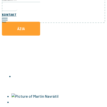
KONTAKT
ÁZIA
ZIMA AKO U MRÁZIKA. NA
RUSKÚ ZIMU NEPLATÍ ANI
VODKA
RUSKO
Martin Navrátil
20 októbra, 2021