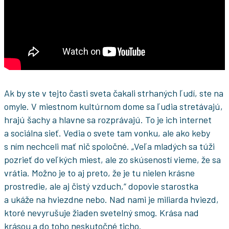
Ak by ste v tejto časti sveta čakali strhaných ľudí, ste na
omyle. V miestnom kultúrnom dome sa ľudia stretávajú,
hrajú šachy a hlavne sa rozprávajú. To je ich internet
a sociálna sieť. Vedia o svete tam vonku, ale ako keby
s ním nechceli mať nič spoločné. „Veľa mladých sa túži
pozrieť do veľkých miest, ale zo skúseností vieme, že sa
vrátia. Možno je to aj preto, že je tu nielen krásne
prostredie, ale aj čistý vzduch,“ dopovie starostka
a ukáže na hviezdne nebo. Nad nami je miliarda hviezd,
ktoré nevyrušuje žiaden svetelný smog. Krása nad
krásou a do toho neskutočné ticho.