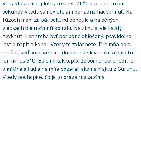
Veď, kto zažil teplotný rozdiel 130°C v priebehu pár
sekúnd? Vtedy sa neviete ani poriadne nadýchnuť. Na
fúzoch mám za pár sekúnd cencúle a na očných
viečkach bielu zimnú špirálu. Na zimu si vie každý
zvyknúť. Len treba byť poriadne oblečený, pravidelne
jesť a nepiť alkohol. Vtedy to zvládnete. Pre mňa bolo
horšie, keď som sa vrátil domov na Slovensko a bolo tu
len mínus 5°C. Bolo mi tak teplo, že som chcel chodiť len
v mikine a ľudia na mňa pozerali ako na Majku z Gurunu.
Vtedy pochopíte, čo je to pravá ruská zima.