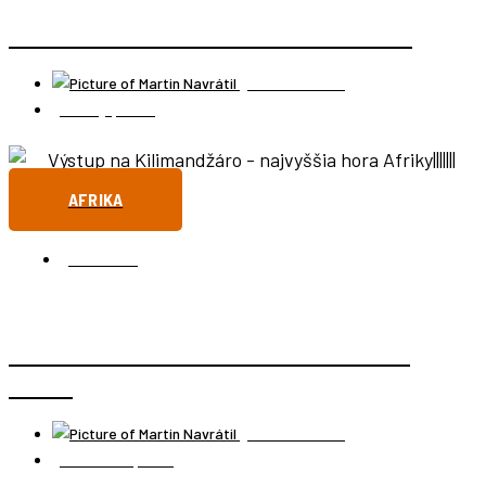
LAGOS – NAJVÄČŠÍ PLÁVAJÚCI SLUM NA SVETE
Martin Navrátil
24 mája, 2022
AFRIKA
TANZÁNIA
VÝSTUP NA KILIMANDŽÁRO – NAJVYŠŠIA HORA
AFRIKY
Martin Navrátil
20 októbra, 2021