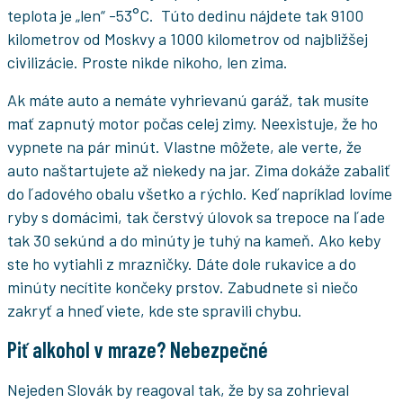
teplota je „len“ -53°C. Túto dedinu nájdete tak 9100
kilometrov od Moskvy a 1000 kilometrov od najbližšej
civilizácie. Proste nikde nikoho, len zima.
Ak máte auto a nemáte vyhrievanú garáž, tak musíte
mať zapnutý motor počas celej zimy. Neexistuje, že ho
vypnete na pár minút. Vlastne môžete, ale verte, že
auto naštartujete až niekedy na jar. Zima dokáže zabaliť
do ľadového obalu všetko a rýchlo. Keď napríklad lovíme
ryby s domácimi, tak čerstvý úlovok sa trepoce na ľade
tak 30 sekúnd a do minúty je tuhý na kameň. Ako keby
ste ho vytiahli z mrazničky. Dáte dole rukavice a do
minúty necítite končeky prstov. Zabudnete si niečo
zakryť a hneď viete, kde ste spravili chybu.
Piť alkohol v mraze? Nebezpečné
Nejeden Slovák by reagoval tak, že by sa zohrieval