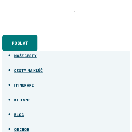
NAPÍŠTE NÁM
Súhlasím so
spracovaním osobných údajov
POSLAŤ
NAŠE CESTY
CESTY NA KĽÚČ
ITINERÁRE
KTO SME
BLOG
OBCHOD