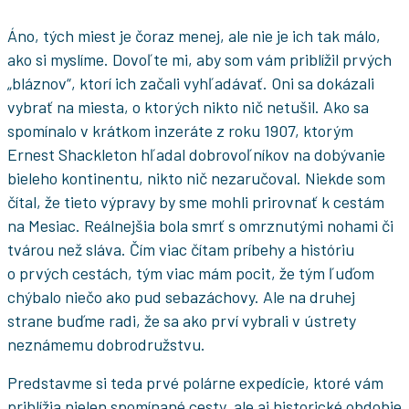
Áno, tých miest je čoraz menej, ale nie je ich tak málo,
ako si myslíme. Dovoľte mi, aby som vám priblížil prvých
„bláznov“, ktorí ich začali vyhľadávať. Oni sa dokázali
vybrať na miesta, o ktorých nikto nič netušil. Ako sa
spomínalo v krátkom inzeráte z roku 1907, ktorým
Ernest Shackleton hľadal dobrovoľníkov na dobývanie
bieleho kontinentu, nikto nič nezaručoval. Niekde som
čítal, že tieto výpravy by sme mohli prirovnať k cestám
na Mesiac. Reálnejšia bola smrť s omrznutými nohami či
tvárou než sláva. Čím viac čítam príbehy a históriu
o prvých cestách, tým viac mám pocit, že tým ľuďom
chýbalo niečo ako pud sebazáchovy. Ale na druhej
strane buďme radi, že sa ako prví vybrali v ústrety
neznámemu dobrodružstvu.
Predstavme si teda prvé polárne expedície, ktoré vám
priblížia nielen spomínané cesty, ale aj historické obdobie