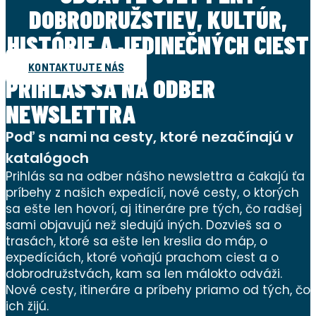
DOBRODRUŽSTIEV, KULTÚR,
HISTÓRIE A JEDINEČNÝCH CIEST
KONTAKTUJTE NÁS
PRIHLÁS SA NA ODBER
NEWSLETTRA
Poď s nami na cesty, ktoré nezačínajú v
katalógoch
Prihlás sa na odber nášho newslettra a čakajú ťa
príbehy z našich expedícií, nové cesty, o ktorých
sa ešte len hovorí, aj itineráre pre tých, čo radšej
sami objavujú než sledujú iných. Dozvieš sa o
trasách, ktoré sa ešte len kreslia do máp, o
expedíciách, ktoré voňajú prachom ciest a o
dobrodružstvách, kam sa len málokto odváži.
Nové cesty, itineráre a príbehy priamo od tých, čo
ich žijú.