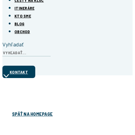
CESTY NA KĽÚČ
ITINERÁRE
KTO SME
BLOG
OBCHOD
Vyhľadať
KONTAKT
Ďakujeme!
Formulár úspešne odoslaný
SPÄŤ NA HOMEPAGE