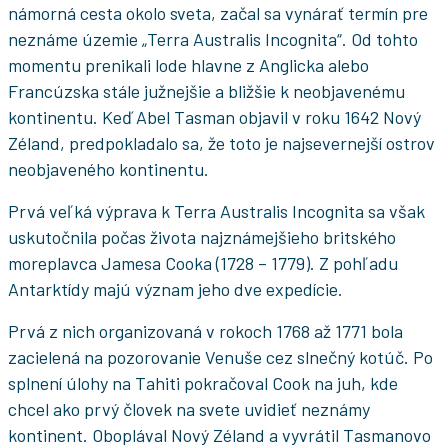
námorná cesta okolo sveta, začal sa vynárať termín pre
neznáme územie „Terra Australis Incognita“. Od tohto
momentu prenikali lode hlavne z Anglicka alebo
Francúzska stále južnejšie a bližšie k neobjavenému
kontinentu. Keď Abel Tasman objavil v roku 1642 Nový
Zéland, predpokladalo sa, že toto je najsevernejší ostrov
neobjaveného kontinentu.
Prvá veľká výprava k Terra Australis Incognita sa však
uskutočnila počas života najznámejšieho britského
moreplavca Jamesa Cooka (1728 – 1779). Z pohľadu
Antarktídy majú význam jeho dve expedície.
Prvá z nich organizovaná v rokoch 1768 až 1771 bola
zacielená na pozorovanie Venuše cez slnečný kotúč. Po
splnení úlohy na Tahiti pokračoval Cook na juh, kde
chcel ako prvý človek na svete uvidieť neznámy
kontinent. Oboplával Nový Zéland a vyvrátil Tasmanovo