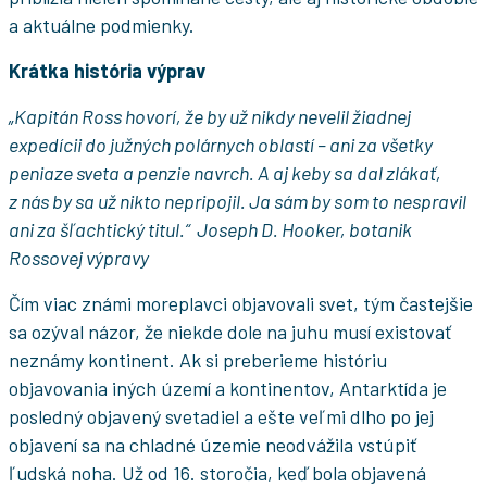
a aktuálne podmienky.
Krátka história výprav
„Kapitán Ross hovorí, že by už nikdy nevelil žiadnej
expedícii do južných polárnych oblastí – ani za všetky
peniaze sveta a penzie navrch. A aj keby sa dal zlákať,
z nás by sa už nikto nepripojil. Ja sám by som to nespravil
ani za šľachtický titul.“ Joseph D. Hooker, botanik
Rossovej výpravy
Čím viac známi moreplavci objavovali svet, tým častejšie
sa ozýval názor, že niekde dole na juhu musí existovať
neznámy kontinent. Ak si preberieme históriu
objavovania iných území a kontinentov, Antarktída je
posledný objavený svetadiel a ešte veľmi dlho po jej
objavení sa na chladné územie neodvážila vstúpiť
ľudská noha. Už od 16. storočia, keď bola objavená