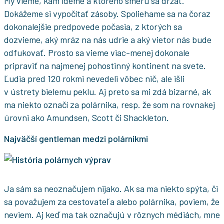
My vieme, kam ideme a ktorého smeru sa držať.
Dokážeme si vypočítať zásoby. Spoliehame sa na čoraz
dokonalejšie predpovede počasia, z ktorých sa
dozvieme, aký mráz na nás udrie a aký vietor nás bude
odfukovať. Prosto sa vieme viac-menej dokonale
pripraviť na najmenej pohostinný kontinent na svete.
Ľudia pred 120 rokmi nevedeli vôbec nič, ale išli
v ústrety bielemu peklu. Aj preto sa mi zdá bizarné, ak
ma niekto označí za polárnika, resp. že som na rovnakej
úrovni ako Amundsen, Scott či Shackleton.
Najväčší gentleman medzi polárnikmi
Ja sám sa neoznačujem nijako. Ak sa ma niekto spýta, či
sa považujem za cestovateľa alebo polárnika, poviem, že
neviem. Aj keď ma tak označujú v rôznych médiách, mne