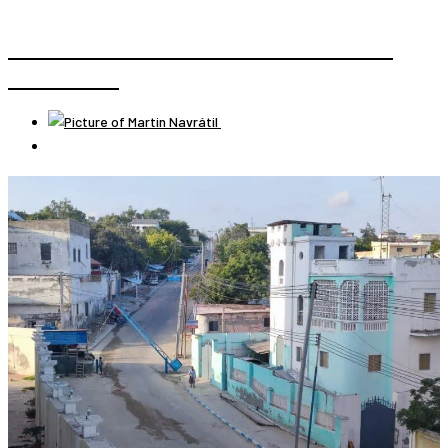
“OKTÓBROVÝ” PUČ LENINA V 1917 A BOĽŠEVICKÁ
CESTA K MOCI
Martin Navrátil
28 augusta, 2020