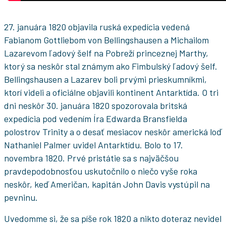
27. januára 1820 objavila ruská expedícia vedená
Fabianom Gottliebom von Bellingshausen a Michailom
Lazarevom ľadový šelf na Pobreží princeznej Marthy,
ktorý sa neskôr stal známym ako Fimbulský ľadový šelf.
Bellingshausen a Lazarev boli prvými prieskumníkmi,
ktorí videli a oficiálne objavili kontinent Antarktída. O tri
dni neskôr 30. januára 1820 spozorovala britská
expedícia pod vedením Íra Edwarda Bransfielda
polostrov Trinity a o desať mesiacov neskôr americká loď
Nathaniel Palmer uvidel Antarktídu. Bolo to 17.
novembra 1820. Prvé pristátie sa s najväčšou
pravdepodobnosťou uskutočnilo o niečo vyše roka
neskôr, keď Američan, kapitán John Davis vystúpil na
pevninu.
Uvedomme si, že sa píše rok 1820 a nikto doteraz nevidel