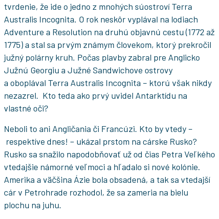
tvrdenie, že ide o jedno z mnohých súostroví Terra
Australis Incognita. O rok neskôr vyplával na lodiach
Adventure a Resolution na druhú objavnú cestu (1772 až
1775) a stal sa prvým známym človekom, ktorý prekročil
južný polárny kruh. Počas plavby zabral pre Anglicko
Južnú Georgiu a Južné Sandwichove ostrovy
a oboplával Terra Australis Incognita – ktorú však nikdy
nezazrel. Kto teda ako prvý uvidel Antarktídu na
vlastné oči?
Neboli to ani Angličania či Francúzi. Kto by vtedy –
respektíve dnes! – ukázal prstom na cárske Rusko?
Rusko sa snažilo napodobňovať už od čias Petra Veľkého
vtedajšie námorné veľmoci a hľadalo si nové kolónie.
Amerika a väčšina Ázie bola obsadená, a tak sa vtedajší
cár v Petrohrade rozhodol, že sa zameria na bielu
plochu na juhu.