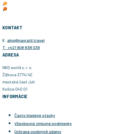
KONTAKT
E:
ahoj@navratil.travel
T: +421 908 838 039
ADRESA
NKD world s. r. o.
Žižkova 3774/4E
mestská časť Juh
Košice 040 01
INFORMÁCIE
Často kladené otázky
Všeobecné zmluvné podmienky
Ochrana osobných údajov