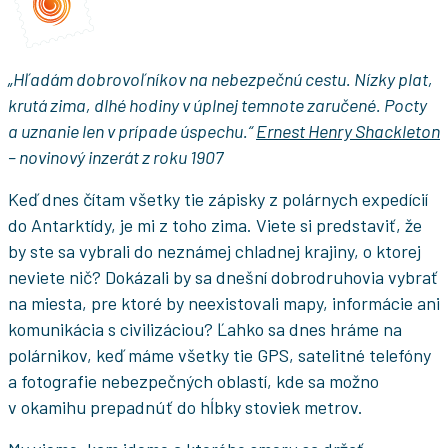
„Hľadám dobrovoľníkov na nebezpečnú cestu. Nízky plat,
krutá zima, dlhé hodiny v úplnej temnote zaručené. Pocty
a uznanie len v prípade úspechu.“
Ernest Henry Shackleton
– novinový inzerát z roku 1907
Keď dnes čítam všetky tie zápisky z polárnych expedícií
do Antarktídy, je mi z toho zima. Viete si predstaviť, že
by ste sa vybrali do neznámej chladnej krajiny, o ktorej
neviete nič? Dokázali by sa dnešní dobrodruhovia vybrať
na miesta, pre ktoré by neexistovali mapy, informácie ani
komunikácia s civilizáciou? Ľahko sa dnes hráme na
polárnikov, keď máme všetky tie GPS, satelitné telefóny
a fotografie nebezpečných oblastí, kde sa možno
v okamihu prepadnúť do hĺbky stoviek metrov.