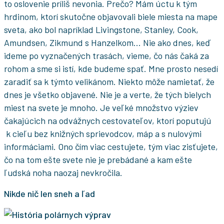
to oslovenie príliš nevonia. Prečo? Mám úctu k tým
hrdinom, ktorí skutočne objavovali biele miesta na mape
sveta, ako bol napríklad Livingstone, Stanley, Cook,
Amundsen, Zikmund s Hanzelkom… Nie ako dnes, keď
ideme po vyznačených trasách, vieme, čo nás čaká za
rohom a sme si istí, kde budeme spať. Mne prosto nesedí
zaradiť sa k týmto velikánom. Niekto môže namietať, že
dnes je všetko objavené. Nie je a verte, že tých bielych
miest na svete je mnoho. Je veľké množstvo výziev
čakajúcich na odvážnych cestovateľov, ktorí poputujú
k cieľu bez knižných sprievodcov, máp a s nulovými
informáciami. Ono čím viac cestujete, tým viac zisťujete,
čo na tom ešte svete nie je prebádané a kam ešte
ľudská noha naozaj nevkročila.
Nikde nič len sneh a ľad