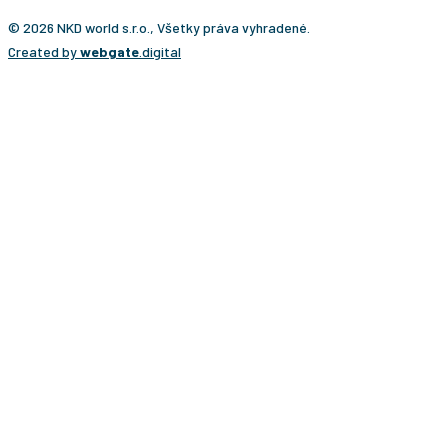
© 2026 NKD world s.r.o., Všetky práva vyhradené.
Created by
webgate
.digital
CESTA NA KĽÚČ?
Ponúkame vám osobitý typ cestovateľského zážitku,
ktorý presne prispôsobujeme individuálnym
požiadavkám klientov. Vaše cesty bude pripravovať
Martin Navrátil, cestovateľ a turistický sprievodca s viac
ako 20-ročnými skúsenosťami z takmer všetkých krajín
sveta. Počas svojho cestovania vytvoril stovky zájazdov
nielen na známe miesta, ale aj do destinácií, kam sa
bežne nechodí – od Južného pólu cez Bajkonur až po
krajiny, ktoré si vyžadujú množstvo povolení a osobitné
skúsenosti.
Práve tieto skúsenosti sú základom našich ciest na
kľúč. Ide o osobitý typ cestovateľského zážitku, ktorý