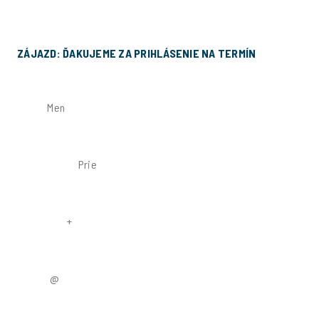
Prihláste sa na zájazd!
ZÁJAZD: ĎAKUJEME ZA PRIHLÁSENIE NA TERMÍN
MENO
PRIEZVISKO
TELEFÓN
EMAIL