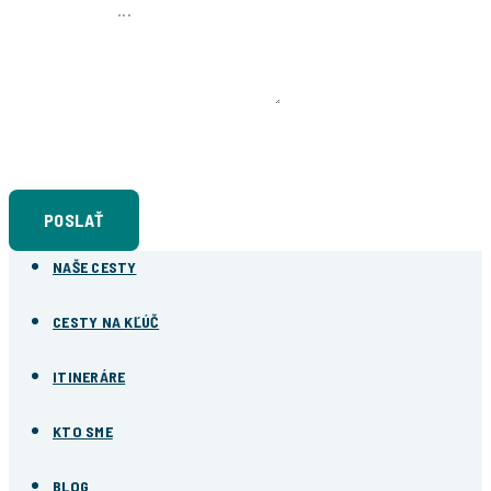
NAPÍŠTE NÁM
Súhlasím so
spracovaním osobných údajov
POSLAŤ
NAŠE CESTY
CESTY NA KĽÚČ
ITINERÁRE
KTO SME
BLOG