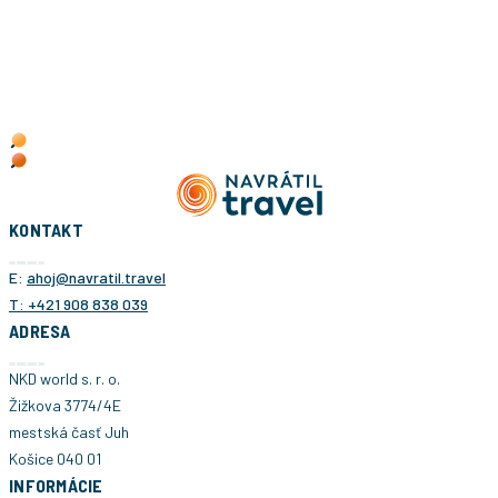
KONTAKT
E:
ahoj@navratil.travel
T: +421 908 838 039
ADRESA
NKD world s. r. o.
Žižkova 3774/4E
mestská časť Juh
Košice 040 01
INFORMÁCIE