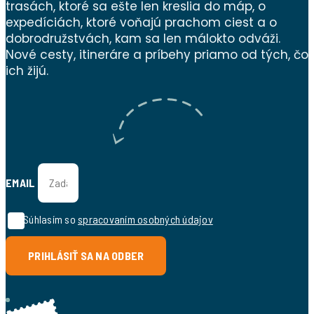
trasách, ktoré sa ešte len kreslia do máp, o
expedíciách, ktoré voňajú prachom ciest a o
dobrodružstvách, kam sa len málokto odváži.
Nové cesty, itineráre a príbehy priamo od tých, čo
ich žijú.
EMAIL
Súhlasím so
spracovaním osobných údajov
PRIHLÁSIŤ SA NA ODBER