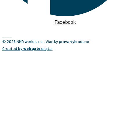
Facebook
© 2026 NKD world s.r.o., Všetky práva vyhradené.
Created by
webgate
.digital
CESTA NA KĽÚČ?
Ponúkame vám osobitý typ cestovateľského zážitku,
ktorý presne prispôsobujeme individuálnym
požiadavkám klientov. Vaše cesty bude pripravovať
Martin Navrátil, cestovateľ a turistický sprievodca s viac
ako 20-ročnými skúsenosťami z takmer všetkých krajín
sveta. Počas svojho cestovania vytvoril stovky zájazdov
nielen na známe miesta, ale aj do destinácií, kam sa
bežne nechodí – od Južného pólu cez Bajkonur až po
krajiny, ktoré si vyžadujú množstvo povolení a osobitné