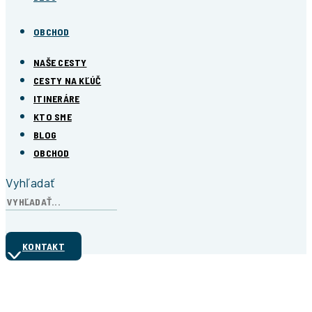
OBCHOD
NAŠE CESTY
CESTY NA KĽÚČ
ITINERÁRE
KTO SME
BLOG
OBCHOD
Vyhľadať
KONTAKT
Ďakujeme!
Formulár úspešne odoslaný