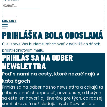
KONTAKT
PRIHLÁŠKA BOLA ODOSLANÁ
O jej stave Vás budeme informovať v najbližších dňoch
prostredníctvom mailu.
PRIHLÁS SA NA ODBER
NEWSLETTRA
Poď s nami na cesty, ktoré nezačínajú v
katalógoch
Prihlás sa na odber nášho newslettra a čakajú ťa
príbehy z našich expedícií, nové cesty, o ktorých
sa ešte len hovorí, aj itineráre pre tých, čo radšej
sami objavujú než sledujú iných. Dozvieš sa o